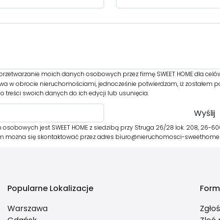
rzetwarzanie moich danych osobowych przez firmę SWEET HOME dla celó
twa w obrocie nieruchomościami, jednocześnie potwierdzam, iż zostałem p
 treści swoich danych do ich edycji lub usunięcia.
 osobowych jest SWEET HOME z siedzibą przy Struga 26/28 lok. 208, 26-
tórym można się skontaktować przez adres biuro@nieruchomosci-sweethome
Popularne Lokalizacje
Form
Warszawa
Zgło