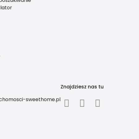
 poszukiwanie
lator
y
Znajdziesz nas tu
uchomosci-sweethome.pl