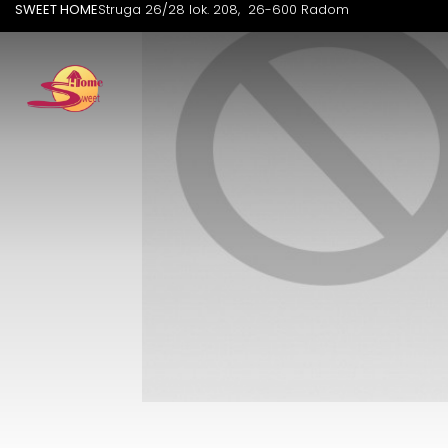
SWEET HOME
Struga 26/28 lok. 208
26-600 Radom