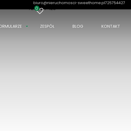
biuro@nieruchomosci-sweethome.pl
725754427
725 754 428
0
ORMULARZE
ZESPÓŁ
BLOG
KONTAKT