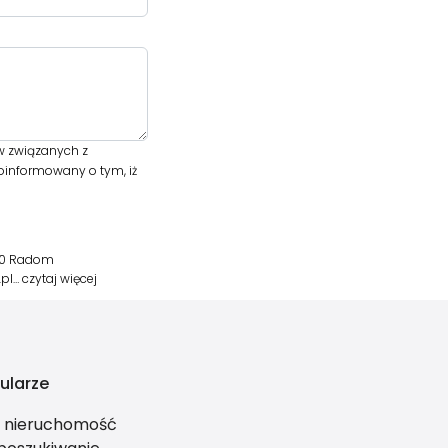
w związanych z
oinformowany o tym, iż
600 Radom
.pl…
czytaj więcej
ularze
ś nieruchomość