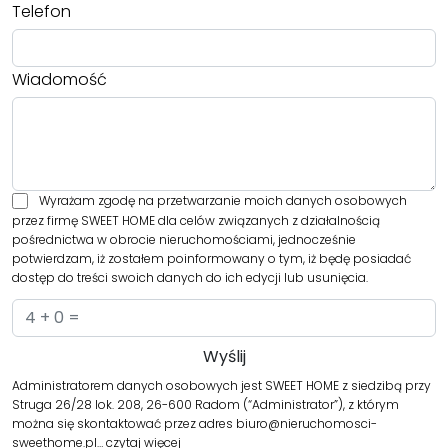
Telefon
Wiadomość
Wyrażam zgodę na przetwarzanie moich danych osobowych
przez firmę SWEET HOME dla celów związanych z działalnością
pośrednictwa w obrocie nieruchomościami, jednocześnie
potwierdzam, iż zostałem poinformowany o tym, iż będę posiadać
dostęp do treści swoich danych do ich edycji lub usunięcia.
Administratorem danych osobowych jest SWEET HOME z siedzibą przy
Struga 26/28 lok. 208, 26-600 Radom (“Administrator”), z którym
można się skontaktować przez adres biuro@nieruchomosci-
sweethome.pl…
czytaj więcej