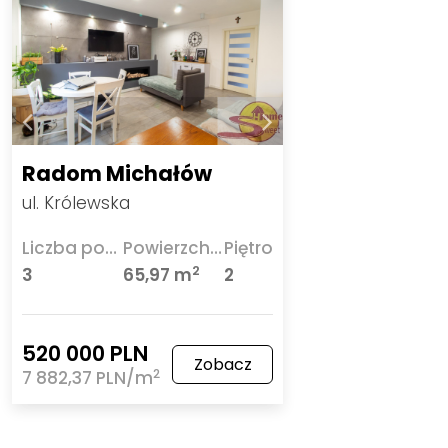
Radom Michałów
ul. Królewska
Liczba pokoi
Powierzchnia
Piętro
2
3
65,97 m
2
520 000 PLN
Zobacz
2
7 882,37 PLN/m