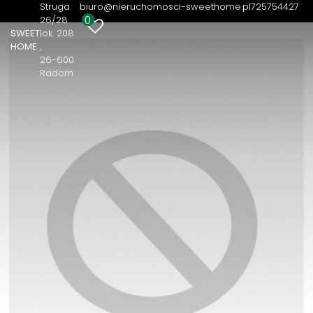
Struga
biuro@nieruchomosci-sweethome.pl
725754427
0
26/28
SWEET
lok. 208
HOME
26-600
Radom