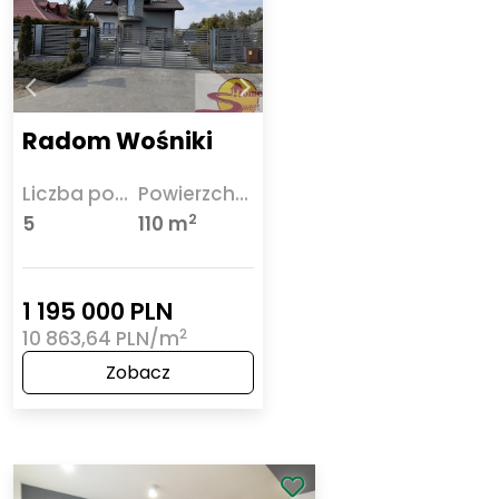
Radom Wośniki
Liczba pokoi
Powierzchnia
2
5
110 m
1 195 000 PLN
2
10 863,64 PLN/m
Zobacz