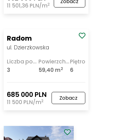
Zobacz
2
11 501,36 PLN/m
Radom
ul. Dzierzkowska
Liczba pokoi
Powierzchnia
Piętro
2
3
59,40 m
6
685 000 PLN
Zobacz
2
11 500 PLN/m