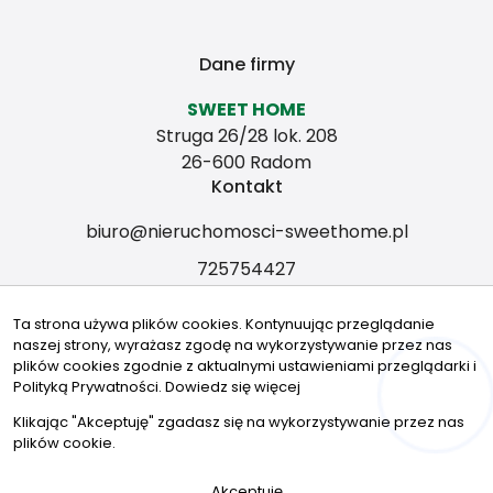
Dane firmy
SWEET HOME
Struga 26/28 lok. 208
26-600 Radom
Kontakt
biuro@nieruchomosci-sweethome.pl
725754427
Znajdziesz nas tu
Ta strona używa plików cookies. Kontynuując przeglądanie
naszej strony, wyrażasz zgodę na wykorzystywanie przez nas
plików cookies zgodnie z aktualnymi ustawieniami przeglądarki i
Polityką Prywatności.
Dowiedz się więcej
Hej! Chętnie Ci pomogę 🙂
© 2026 Wszystkie prawa zastrzeżone | Program dla biur
Klikając "Akceptuję" zgadasz się na wykorzystywanie przez nas
nieruchomości - asaricrm.com
plików cookie.
Akceptuję