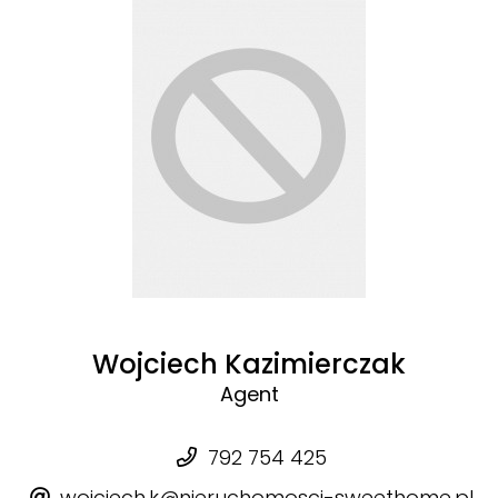
Wojciech Kazimierczak
Agent
792 754 425
wojciech.k@nieruchomosci-sweethome.pl