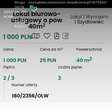
Struga
biuro@nieruchomosci-sweethome.pl
725754427
0
26/28
SWEET
lok. 208
Lokal biurowo-
Lokal | Wynajem
HOME
usługowy o pow
|
Szydłowiec
26-600
2
40m
Radom
1 000 PLN
2
Cena
Cena za m
Powierzchnia
2
1 000 PLN
25 PLN
40 m
Piętro
Liczba pięter
2 / 3
3
Numer oferty
160/2356/OLW