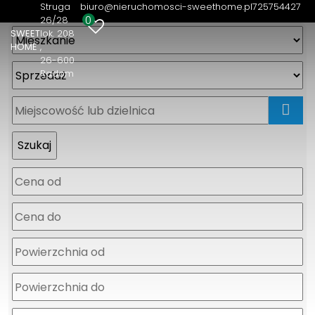
Struga
biuro@nieruchomosci-sweethome.pl
725754427
0
26/28
SWEET
lok. 208
HOME
26-600
Radom
mapa