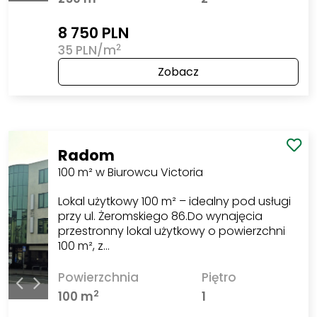
8 750 PLN
2
35 PLN/m
Zobacz
Radom
100 m² w Biurowcu Victoria
Lokal użytkowy 100 m² – idealny pod usługi
przy ul. Żeromskiego 86.Do wynajęcia
przestronny lokal użytkowy o powierzchni
100 m², z…
Powierzchnia
Piętro
2
100 m
1