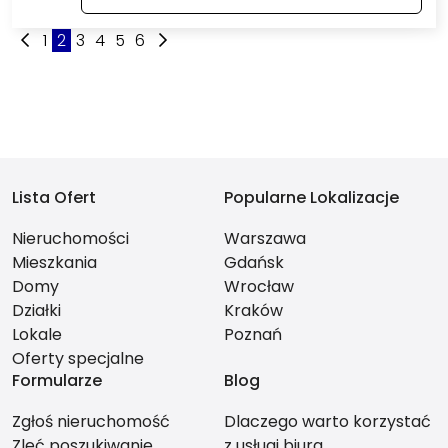
1
2
3
4
5
6
Lista Ofert
Popularne Lokalizacje
Nieruchomości
Warszawa
Mieszkania
Gdańsk
Domy
Wrocław
Działki
Kraków
Lokale
Poznań
Oferty specjalne
Formularze
Blog
Zgłoś nieruchomość
Dlaczego warto korzystać
Zleć poszukiwanie
z usługi biura