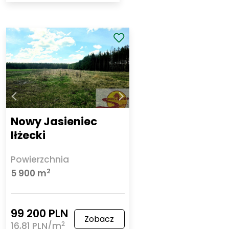
Nowy Jasieniec
Iłżecki
Powierzchnia
2
5 900 m
99 200 PLN
Zobacz
2
16,81 PLN/m