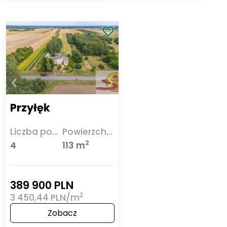
Przyłęk
Liczba pokoi
Powierzchnia
2
4
113 m
389 900 PLN
2
3 450,44 PLN/m
Zobacz