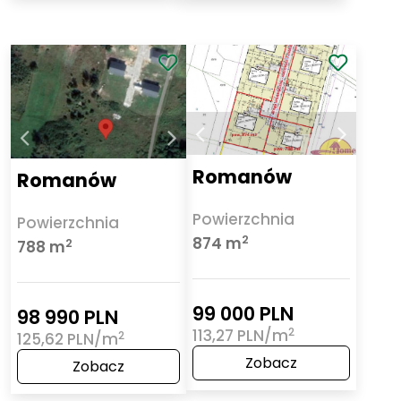
Romanów
Romanów
Powierzchnia
Powierzchnia
2
874 m
2
788 m
99 000 PLN
98 990 PLN
2
113,27 PLN/m
2
125,62 PLN/m
Zobacz
Zobacz