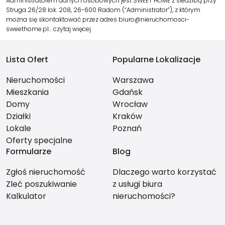
Administratorem danych osobowych jest SWEET HOME z siedzibą przy
Struga 26/28 lok. 208, 26-600 Radom (“Administrator”), z którym
można się skontaktować przez adres biuro@nieruchomosci-
sweethome.pl…
czytaj więcej
Lista Ofert
Popularne Lokalizacje
Nieruchomości
Warszawa
Mieszkania
Gdańsk
Domy
Wrocław
Działki
Kraków
Lokale
Poznań
Oferty specjalne
Formularze
Blog
Zgłoś nieruchomość
Dlaczego warto korzystać
Zleć poszukiwanie
z usługi biura
Kalkulator
nieruchomości?