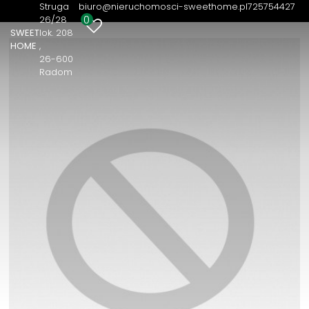
Struga
biuro@nieruchomosci-sweethome.pl
725754427
0
26/28
SWEET
lok. 208
HOME
26-600
Radom