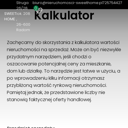
Struga
biuro@nieruchomosci-sweethome.pl
725754427
0
26/28
Kalkulator
SWEET
lok. 208
SWEET HOME
HOME
Struga 26/28 lok. 208
26-600
26-600 Radom
Radom
725754427
Zachęcamy do skorzystania z kalkulatora wartości
biuro@nieruchomosci-sweethome.pl
nieruchomości na sprzedaż. Może on być niezwykle
przydatnym narzędziem, jeśli chodzi o
oszacowanie potencjalnej ceny za mieszkanie,
dom lub działkę. To narzędzie jest łatwe w użyciu, a
po wprowadzeniu kilku informacji otrzymasz
przybliżoną wartość rynkową nieruchomości.
Pamiętaj jednak, że przedstawione liczby nie
stanowią faktycznej oferty handlowej.